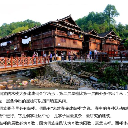
侗族的木楼大多建成倒金字塔形，第二层屋檐比第一层向外多伸出半米，
走，层叠伸出的屋檐可以挡日晒遮风雨。
侗族寨子里必有鼓楼。侗民有“未建寨先建鼓楼”之说。寨中的各种活动
楼中进行。它是侗寨社区中心，是寨子里最复杂、最讲究的建筑。
鼓楼的层数必为奇数，因为侗族先民认为奇数为阳数，寓意吉祥。而楼体